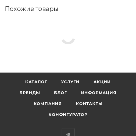
качества. Каждый экземпляр Westerwaelder —
Похожие товары
результат сочетания старинных рецептов и
современных технологий обжига.
КАТАЛОГ
УСЛУГИ
АКЦИИ
БРЕНДЫ
БЛОГ
ИНФОРМАЦИЯ
КОМПАНИЯ
КОНТАКТЫ
КОНФИГУРАТОР