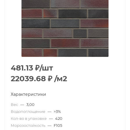
481.13
₽
/шт
22039.68
₽
/м2
Характеристики
Вес
—
3,00
Водопоглощение
—
>3%
Кол-во в упаковке
—
420
Морозостойкость
—
F105