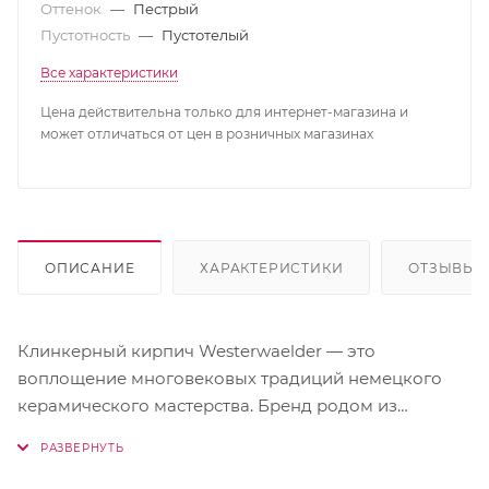
Оттенок
—
Пестрый
Пустотность
—
Пустотелый
Все характеристики
Цена действительна только для интернет-магазина и
может отличаться от цен в розничных магазинах
ОПИСАНИЕ
ХАРАКТЕРИСТИКИ
ОТЗЫВЫ
Клинкерный кирпич Westerwaelder — это
воплощение многовековых традиций немецкого
керамического мастерства. Бренд родом из
региона Вестервальд, где уникальные
месторождения каолиновой глины веками служили
основой для создания кирпича исключительного