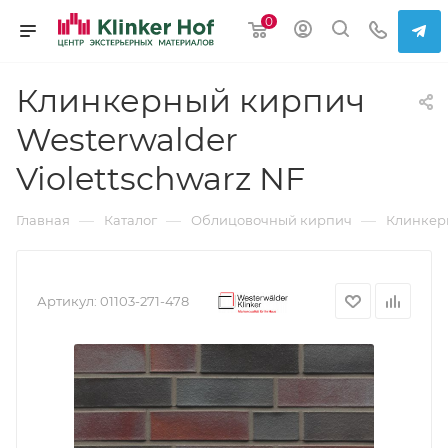
0
Клинкерный кирпич
Westerwalder
Violettschwarz NF
—
—
—
Главная
Каталог
Облицовочный кирпич
Клинкер
Артикул:
01103-271-478