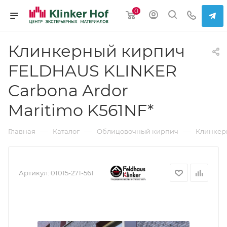
0
Клинкерный кирпич
FELDHAUS KLINKER
Carbona Ardor
Maritimo K561NF*
—
—
—
Главная
Каталог
Облицовочный кирпич
Клинкер
Артикул:
01015-271-561