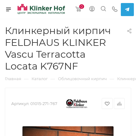
0
Клинкерный кирпич
FELDHAUS KLINKER
Vascu Terracotta
Locata K767NF
—
—
—
Главная
Каталог
Облицовочный кирпич
Клинкер
Артикул:
01015-271-767