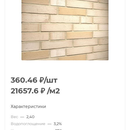
360.46
₽
/шт
21657.6
₽
/м2
Характеристики
Вес
—
2,40
Водопоглощение
—
3,2%