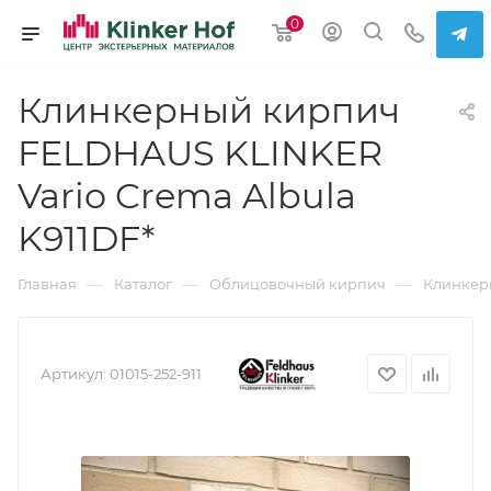
0
Клинкерный кирпич
FELDHAUS KLINKER
Vario Crema Albula
K911DF*
—
—
—
Главная
Каталог
Облицовочный кирпич
Клинкер
Артикул:
01015-252-911