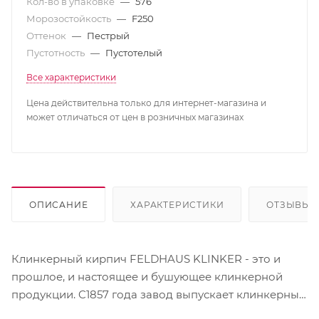
Кол-во в упаковке
—
576
Морозостойкость
—
F250
Оттенок
—
Пестрый
Пустотность
—
Пустотелый
Все характеристики
Цена действительна только для интернет-магазина и
может отличаться от цен в розничных магазинах
ОПИСАНИЕ
ХАРАКТЕРИСТИКИ
ОТЗЫВЫ
Клинкерный кирпич FELDHAUS KLINKER - это и
прошлое, и настоящее и бушующее клинкерной
продукции. C1857 года завод выпускает клинкерный
кирпич, который покупают жители всех уголков