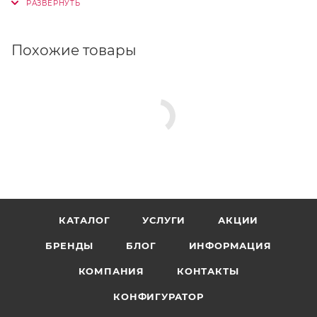
Европы. Огромное количество цветов, фактур и
типоразмеров кирпича позволяют строить
истинные шедевры архитектурного зодчества.
Похожие товары
КАТАЛОГ
УСЛУГИ
АКЦИИ
БРЕНДЫ
БЛОГ
ИНФОРМАЦИЯ
КОМПАНИЯ
КОНТАКТЫ
КОНФИГУРАТОР