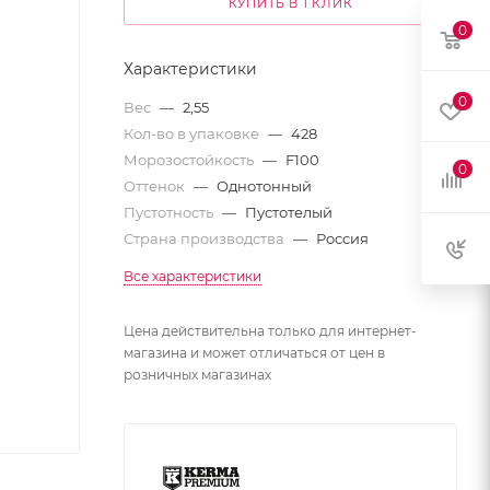
КУПИТЬ В 1 КЛИК
0
Характеристики
0
Вес
—
2,55
Кол-во в упаковке
—
428
Морозостойкость
—
F100
0
Оттенок
—
Однотонный
Пустотность
—
Пустотелый
Страна производства
—
Россия
Все характеристики
Цена действительна только для интернет-
магазина и может отличаться от цен в
розничных магазинах