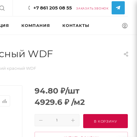
+7 861 205 08 55
ЗАКАЗАТЬ ЗВОНОК
ЦИЯ
КОМПАНИЯ
КОНТАКТЫ
КОНФИГУРАТ
асный WDF
кий красный WDF
94.80
₽
/шт
4929.6
₽
/м2
В КОРЗИНУ