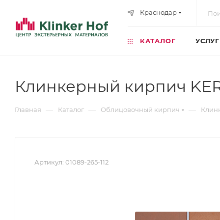
Краснодар
КАТАЛОГ
УСЛУ
Клинкерный кирпич KE
—
—
—
Главная
Каталог
Облицовочный кирпич
Клин
Артикул:
01089-265-112