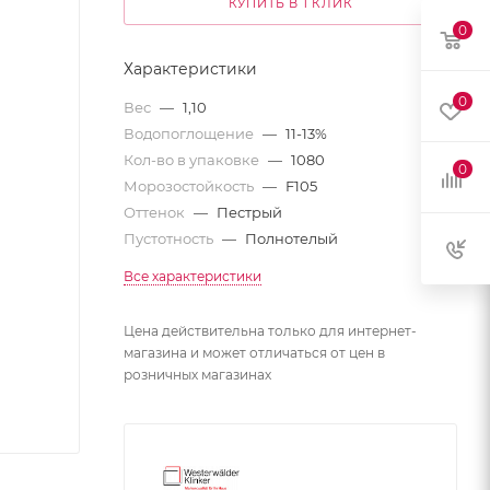
КУПИТЬ В 1 КЛИК
0
Характеристики
0
Вес
—
1,10
Водопоглощение
—
11-13%
Кол-во в упаковке
—
1080
0
Морозостойкость
—
F105
Оттенок
—
Пестрый
Пустотность
—
Полнотелый
Все характеристики
Цена действительна только для интернет-
магазина и может отличаться от цен в
розничных магазинах