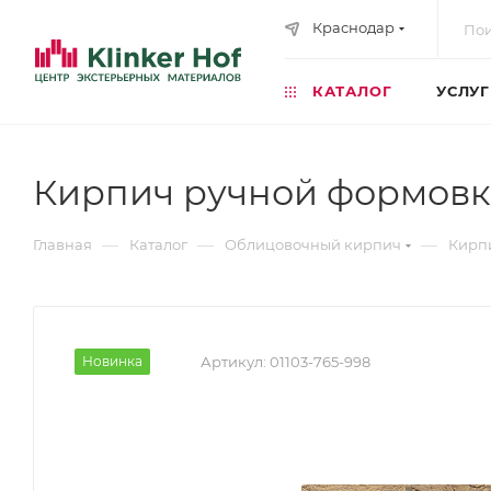
Краснодар
КАТАЛОГ
УСЛУ
Кирпич ручной формовк
—
—
—
Главная
Каталог
Облицовочный кирпич
Кирп
Новинка
Артикул:
01103-765-998