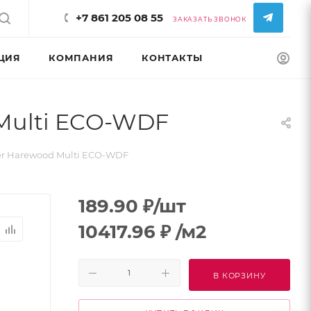
+7 861 205 08 55
ЗАКАЗАТЬ ЗВОНОК
ЦИЯ
КОМПАНИЯ
КОНТАКТЫ
КОНФИГУРАТ
Multi ECO-WDF
r Harewood Multi ECO-WDF
189.90
₽
/шт
10417.96
₽
/м2
В КОРЗИНУ