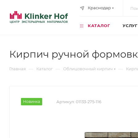
Краснодар
КАТАЛОГ
УСЛУ
Кирпич ручной формовки 
—
—
—
Главная
Каталог
Облицовочный кирпич
Кирп
Новинка
Артикул:
01133-275-116