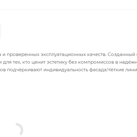
да и проверенных эксплуатационных качеств. Созданный 
для тех, кто ценит эстетику без компромиссов в надёжн
ков подчёркивают индивидуальность фасада.Чёткие лини
истый внешний вид.