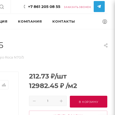
+7 861 205 08 55
ЗАКАЗАТЬ ЗВОНОК
ЦИЯ
КОМПАНИЯ
КОНТАКТЫ
КОНФИГУРАТ
5
io Roca N70/5
212.73
₽
/шт
12982.45
₽
/м2
В КОРЗИНУ