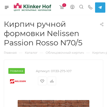
0
Кирпич ручной
формовки Nelissen
Passion Rosso N70/5
—
—
—
Главная
Каталог
Облицовочный кирпич
Кирпич 
Новинка
Артикул:
01133-275-107