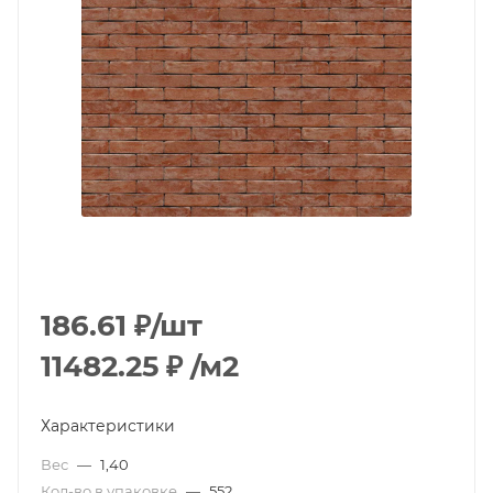
186.61
₽
/шт
11482.25
₽
/м2
Характеристики
Вес
—
1,40
Кол-во в упаковке
—
552