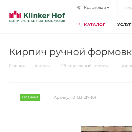
Краснодар
КАТАЛОГ
УСЛУ
Кирпич ручной формовки
—
—
—
Главная
Каталог
Облицовочный кирпич
Кирп
Новинка
Артикул:
01133-217-101