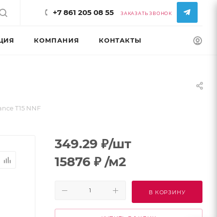
+7 861 205 08 55
ЗАКАЗАТЬ ЗВОНОК
ЦИЯ
КОМПАНИЯ
КОНТАКТЫ
КОНФИГУРАТ
ance T15 NNF
349.29
₽
/шт
15876
₽
/м2
В КОРЗИНУ