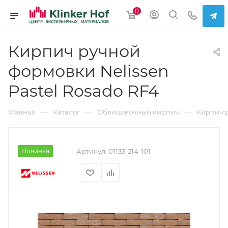
0
Кирпич ручной
формовки Nelissen
Pastel Rosado RF4
—
—
—
Главная
Каталог
Облицовочный кирпич
Кирпич 
Новинка
Артикул:
01133-214-101