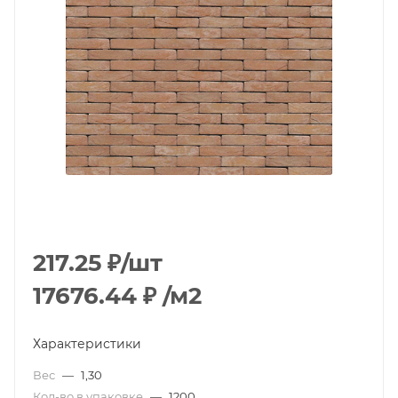
217.25
₽
/шт
17676.44
₽
/м2
Характеристики
Вес
—
1,30
Кол-во в упаковке
—
1200