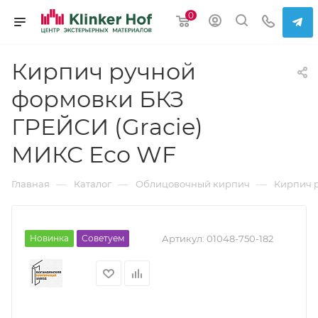
0
Кирпич ручной
формовки БКЗ
ГРЕЙСИ (Gracie)
МИКС Eco WF
—
—
—
Главная
Каталог
Облицовочный кирпич
Кирпич 
Новинка
Советуем
Артикул:
01048-750-182