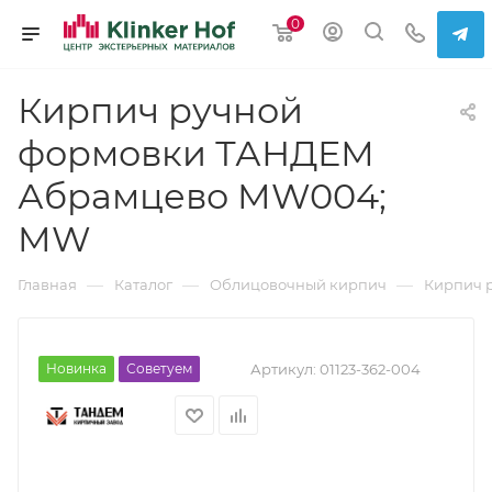
0
Кирпич ручной
формовки ТАНДЕМ
Абрамцево MW004;
MW
—
—
—
Главная
Каталог
Облицовочный кирпич
Кирпич 
Новинка
Советуем
Артикул:
01123-362-004