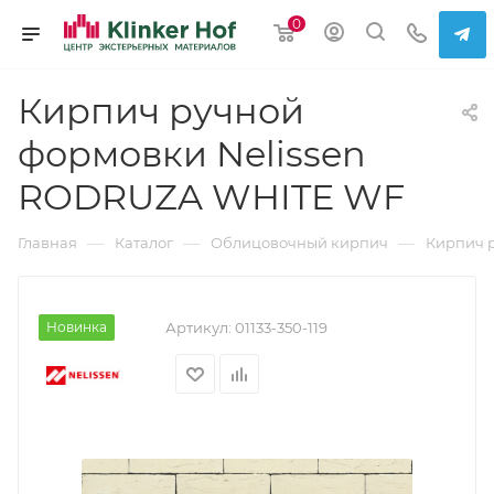
0
Кирпич ручной
формовки Nelissen
RODRUZA WHITE WF
—
—
—
Главная
Каталог
Облицовочный кирпич
Кирпич 
Новинка
Артикул:
01133-350-119