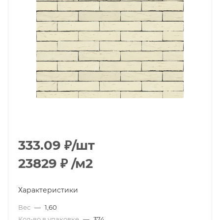
333.09
₽
/шт
23829
₽
/м2
Характеристики
Вес
—
1,60
Кол-во в упаковке
—
374