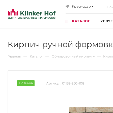
Краснодар
КАТАЛОГ
УСЛУ
Кирпич ручной формовк
—
—
—
Главная
Каталог
Облицовочный кирпич
Кирп
Новинка
Артикул:
01133-350-108