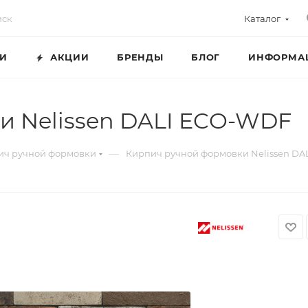
Каталог
ГИ
АКЦИИ
БРЕНДЫ
БЛОГ
ИНФОРМА
и Nelissen DALI ECO-WDF
—
ич ручной формовки
Кирпич ручной формовки Nelissen D