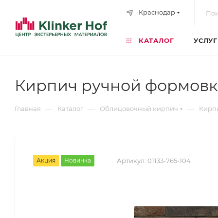
Краснодар
КАТАЛОГ
УСЛУ
Кирпич ручной формовк
—
—
—
Главная
Каталог
Облицовочный кирпич
Кирп
Акция
Новинка
Артикул:
01133-765-104