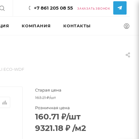
+7 861 205 08 55
ЗАКАЗАТЬ ЗВОНОК
ЦИЯ
КОМПАНИЯ
КОНТАКТЫ
КОНФИГУРАТ
ALI ECO-WDF
Старая цена
163.21
₽
/шт
Розничная цена
160.71
₽
/шт
9321.18
₽
/м2