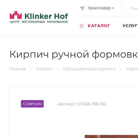
Краснодар
КАТАЛОГ
УСЛУ
Кирпич ручной формовк
—
—
—
Главная
Каталог
Облицовочный кирпич
Кирп
Советуем
Артикул:
01048-766-152