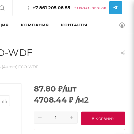
+7 861 205 08 55
ЗАКАЗАТЬ ЗВОНОК
ЦИЯ
КОМПАНИЯ
КОНТАКТЫ
КОНФИГУРАТ
CO-WDF
 (Aurora) ECO-WDF
87.80
₽
/шт
4708.44
₽
/м2
В КОРЗИНУ