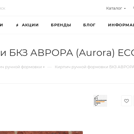
Каталог
ГИ
АКЦИИ
БРЕНДЫ
БЛОГ
ИНФОРМА
и БКЗ АВРОРА (Aurora) E
—
ич ручной формовки
Кирпич ручной формовки БКЗ АВРОРА