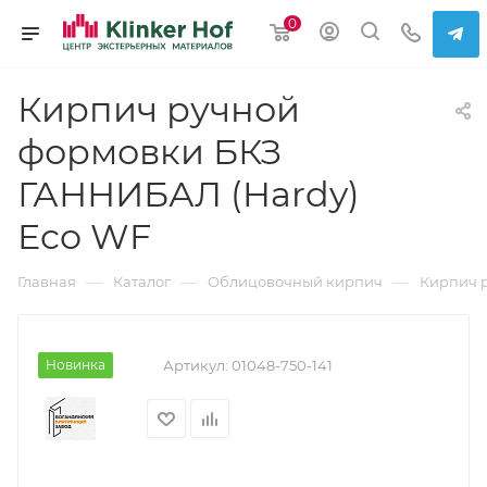
0
Кирпич ручной
формовки БКЗ
ГАННИБАЛ (Hardy)
Eco WF
—
—
—
Главная
Каталог
Облицовочный кирпич
Кирпич 
Новинка
Артикул:
01048-750-141