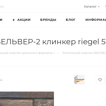
Каталог
ГИ
АКЦИИ
БРЕНДЫ
БЛОГ
ИНФОРМА
ЕЛЬВЕР-2 клинкер riegel 5
—
льный кирпич длинного формата
Ригельный кирпич БКЗ БЕЛ
54