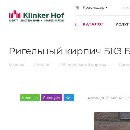
Краснодар
КАТАЛОГ
УСЛУ
Ригельный кирпич БКЗ Б
—
—
—
Главная
Каталог
Облицовочный кирпич
Риге
Новинка
Советуем
Хит
Артикул:
01048-451-2