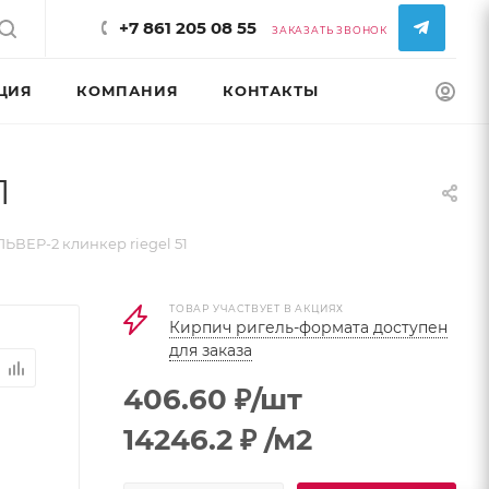
+7 861 205 08 55
ЗАКАЗАТЬ ЗВОНОК
ЦИЯ
КОМПАНИЯ
КОНТАКТЫ
КОНФИГУРАТ
1
ЬВЕР-2 клинкер riegel 51
ТОВАР УЧАСТВУЕТ В АКЦИЯХ
Кирпич ригель-формата доступен
для заказа
406.60
₽
/шт
14246.2
₽
/м2