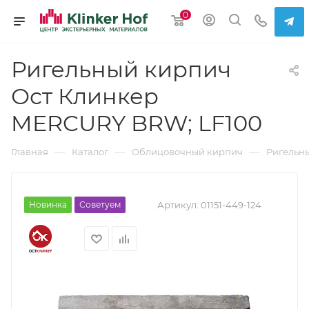
0
Ригельный кирпич
Ост Клинкер
MERCURY BRW; LF100
—
—
—
Главная
Каталог
Облицовочный кирпич
Ригельн
Новинка
Советуем
Артикул:
01151-449-124