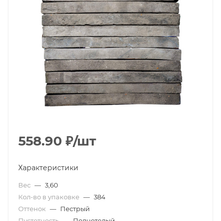
558.90
₽
/шт
Характеристики
Вес
—
3,60
Кол-во в упаковке
—
384
Оттенок
—
Пестрый
Пустотность
—
Полнотелый