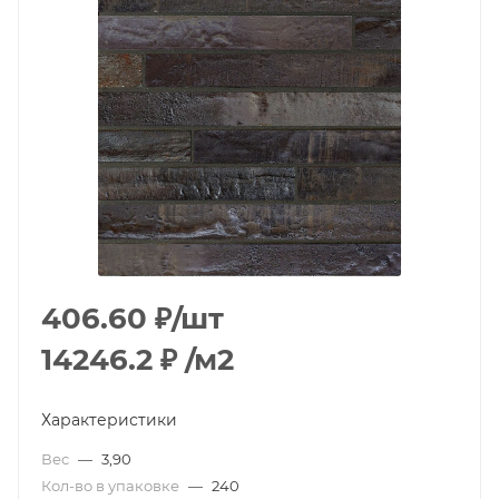
406.60
₽
/шт
14246.2
₽
/м2
Характеристики
Вес
—
3,90
Кол-во в упаковке
—
240