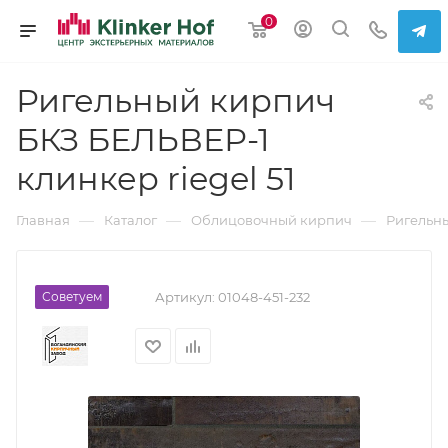
0
Ригельный кирпич
БКЗ БЕЛЬВЕР-1
клинкер riegel 51
—
—
—
Главная
Каталог
Облицовочный кирпич
Ригельн
Советуем
Артикул:
01048-451-232