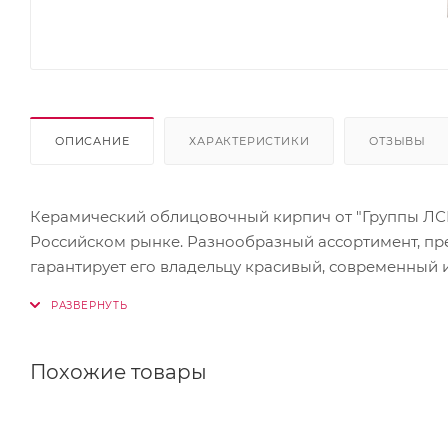
ОПИСАНИЕ
ХАРАКТЕРИСТИКИ
ОТЗЫВЫ
Керамический облицовочный кирпич от "Группы ЛСР"
Российском рынке. Разнообразный ассортимент, пр
гарантирует его владельцу красивый, современный 
керамического кирпича ЛСР не только владельцы и
жилых комплексов, ведь кирпич ЛСР способен удовл
пример применения кирпича данного производителя
спроектированных ведущими архитектурными бюро. Н
Похожие товары
Дону по улице Максима Горького и Кировского прос
одном фасаде с немецким клинкерным кирпичом.