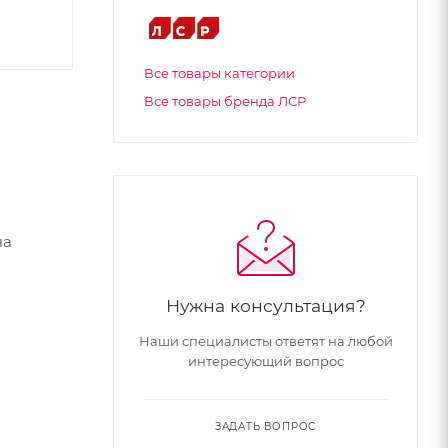
Все товары категории
Все товары бренда ЛСР
ча
оэтажных
Нужна консультация?
ий
омов,
Наши специалисты ответят на любой
интересующий вопрос
в-на-
тся на
ЗАДАТЬ ВОПРОС