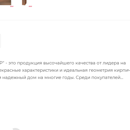
 - это продукция высочайшего качества от лидера на
екрасные характеристики и идеальная геометрия кирпи
и надежный дом на многие годы. Среди покупателей
ндивидуальных домов, но и крупные застройщики мног
етворить любые требования к качеству продукции. Ярк
 - Ж/К «ЗИЛАРТ» в Москве, состоящий из нескольких д
а Юге России – это 24-х этажный жилой дом в г. Росто
пекта, где керамический кирпич ЛСР, прекрасно уживае