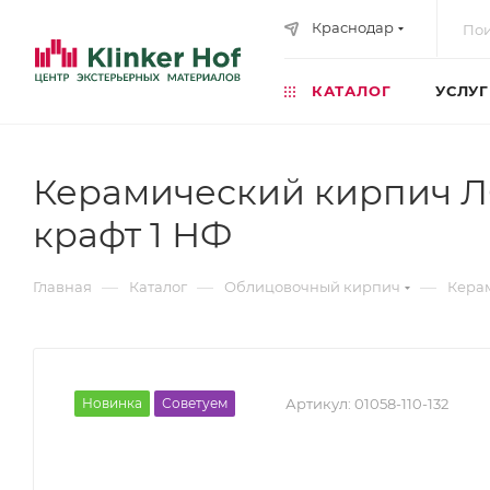
Краснодар
КАТАЛОГ
УСЛУ
Керамический кирпич Л
крафт 1 НФ
—
—
—
Главная
Каталог
Облицовочный кирпич
Кера
Новинка
Советуем
Артикул:
01058-110-132