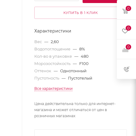
0
КУПИТЬ В 1 КЛИК
0
Характеристики
Вес
—
2,60
0
Водопоглощение
—
8%
Кол-во в упаковке
—
480
Морозостойкость
—
F100
Оттенок
—
Однотонный
Пустотность
—
Пустотелый
Все характеристики
Цена действительна только для интернет-
магазина и может отличаться от цен в
розничных магазинах