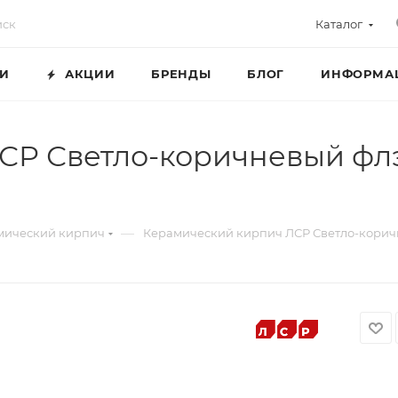
Каталог
ГИ
АКЦИИ
БРЕНДЫ
БЛОГ
ИНФОРМА
СР Светло-коричневый флэ
—
мический кирпич
Керамический кирпич ЛСР Светло-коричн