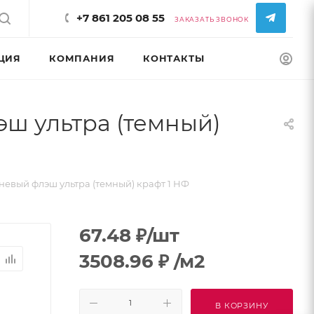
+7 861 205 08 55
ЗАКАЗАТЬ ЗВОНОК
ЦИЯ
КОМПАНИЯ
КОНТАКТЫ
КОНФИГУРАТ
ш ультра (темный)
евый флэш ультра (темный) крафт 1 НФ
67.48
₽
/шт
3508.96
₽
/м2
В КОРЗИНУ