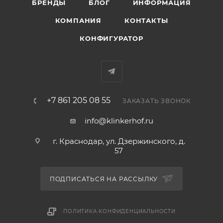
БРЕНДЫ
БЛОГ
ИНФОРМАЦИЯ
уживается на одном фасаде с немецким
КОМПАНИЯ
КОНТАКТЫ
клинкерным кирпичом.
КОНФИГУРАТОР
+7 861 205 08 55
ЗАКАЗАТЬ ЗВОНОК
info@klinkerhof.ru
г. Краснодар, ул. Дзержинского, д.
57
ПОДПИСАТЬСЯ НА РАССЫЛКУ
ПОЛИТИКА КОНФИДЕНЦИАЛЬНОСТИ