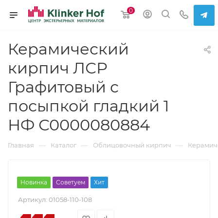
0
Керамический
кирпич ЛСР
Графитовый с
посыпкой гладкий 1
НФ С0000080884
—
—
—
Главная
Каталог
Облицовочный кирпич
Керамич
Новинка
Советуем
Хит
Артикул:
01058-110-108