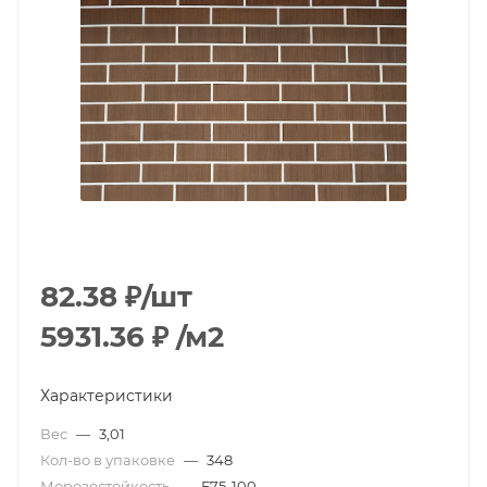
82.38
₽
/шт
5931.36
₽
/м2
Характеристики
Вес
—
3,01
Кол-во в упаковке
—
348
Морозостойкость
—
F75-100