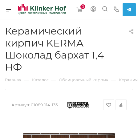
0
Керамический
кирпич KERMA
Шоколад бархат 1,4
НФ
—
—
—
Главная
Каталог
Облицовочный кирпич
Керамич
Артикул:
01089-114-135