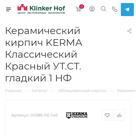
0
Керамический
кирпич KERMA
Классический
Красный УТ.СТ.
гладкий 1 НФ
—
—
—
Главная
Каталог
Облицовочный кирпич
Керамич
Артикул:
01089-110-146