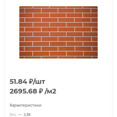
51.84
₽
/шт
2695.68
₽
/м2
Характеристики
Вес
—
2,38