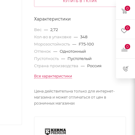
КУПИТЬ В 1 КЛИК
0
Характеристики
0
Вес
—
2,72
Кол-во в упаковке
—
348
Морозостойкость
—
F75-100
0
Оттенок
—
Однотонный
Пустотность
—
Пустотелый
Страна производства
—
Россия
Все характеристики
Цена действительна только для интернет-
магазина и может отличаться от цен в
розничных магазинах