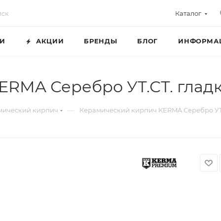
Каталог
ГИ
АКЦИИ
БРЕНДЫ
БЛОГ
ИНФОРМА
RMA Серебро УТ.СТ. гладк
—
мический кирпич
Керамический кирпич KERMA Серебро УТ.