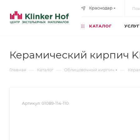
Краснодар
КАТАЛОГ
УСЛУ
Керамический кирпич KE
—
—
—
Главная
Каталог
Облицовочный кирпич
Кера
Артикул:
01089-114-110