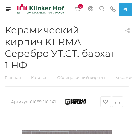
0
Керамический
кирпич KERMA
Серебро УТ.СТ. бархат
1 НФ
—
—
—
Главная
Каталог
Облицовочный кирпич
Керамич
Артикул:
01089-110-141