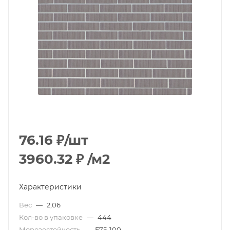
76.16
₽
/шт
3960.32
₽
/м2
Характеристики
Вес
—
2,06
Кол-во в упаковке
—
444
Морозостойкость
—
F75-100