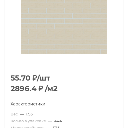
55.70
₽
/шт
2896.4
₽
/м2
Характеристики
Вес
—
1,93
Кол-во в упаковке
—
444
Морозостойкость
—
F75