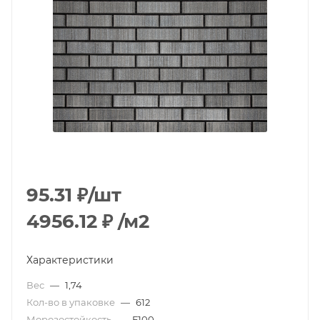
95.31
₽
/шт
4956.12
₽
/м2
Характеристики
Вес
—
1,74
Кол-во в упаковке
—
612
Морозостойкость
—
F100