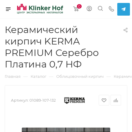
0
Керамический
кирпич KERMA
PREMIUM Серебро
Платина 0,7 НФ
—
—
—
Главная
Каталог
Облицовочный кирпич
Керамич
Артикул:
01089-107-132