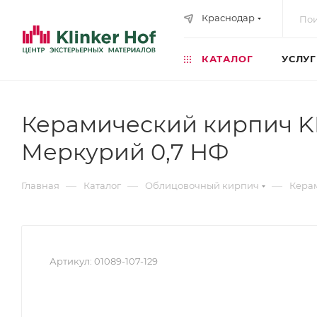
Краснодар
КАТАЛОГ
УСЛУ
Керамический кирпич 
Меркурий 0,7 НФ
—
—
—
Главная
Каталог
Облицовочный кирпич
Кера
Артикул:
01089-107-129