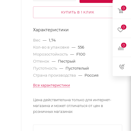
0
КУПИТЬ В 1 КЛИК
0
Характеристики
Вес
—
1,74
0
Кол-во в упаковке
—
556
Морозостойкость
—
F100
Оттенок
—
Пестрый
Пустотность
—
Пустотелый
Страна производства
—
Россия
Все характеристики
Цена действительна только для интернет-
магазина и может отличаться от цен в
розничных магазинах