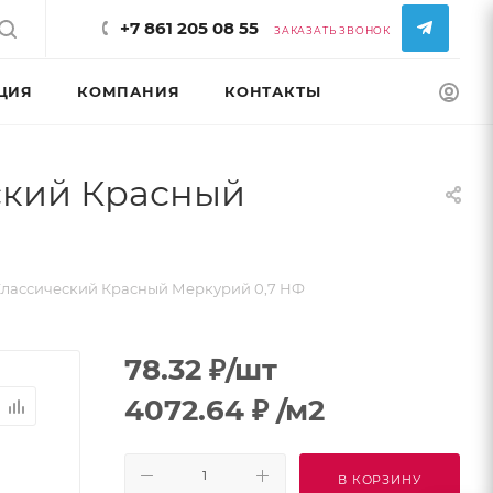
+7 861 205 08 55
ЗАКАЗАТЬ ЗВОНОК
ЦИЯ
КОМПАНИЯ
КОНТАКТЫ
КОНФИГУРАТ
ский Красный
лассический Красный Меркурий 0,7 НФ
78.32
₽
/шт
4072.64
₽
/м2
В КОРЗИНУ