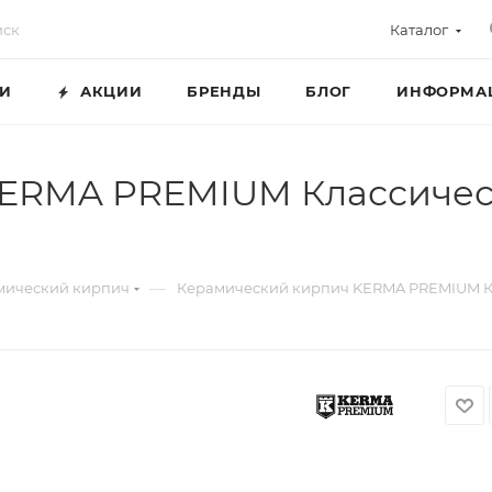
Каталог
ГИ
АКЦИИ
БРЕНДЫ
БЛОГ
ИНФОРМА
KERMA PREMIUM Классиче
—
мический кирпич
Керамический кирпич KERMA PREMIUM К