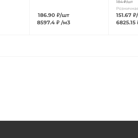
184
₽
/шт
Рознична
186.90
₽
/шт
151.67
₽
8597.4
₽
/м3
6825.15