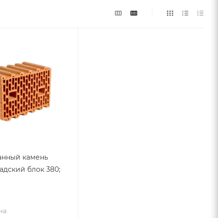
анный камень
адский блок 380;
на