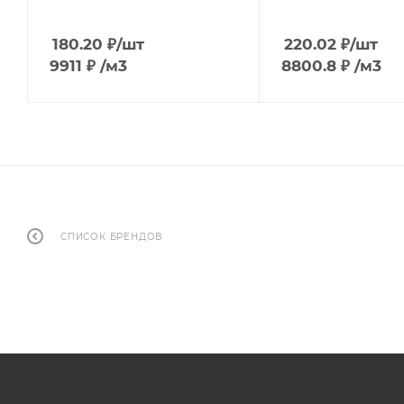
180.20
₽
/шт
220.02
₽
/шт
9911
₽
/м3
8800.8
₽
/м3
СПИСОК БРЕНДОВ