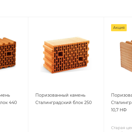
Акция
мень
Поризованный камень
Поризов
лок 440
Сталинградский блок 250
Сталингр
10,7 НФ
Старая це