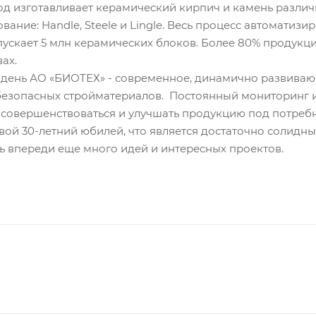
вод изготавливает керамический кирпич и камень разли
ание: Handle, Steele и Lingle. Весь процесс автоматиз
ускает 5 млн керамических блоков. Более 80% продукции
ах.
день АО «БИОТЕХ» - современное, динамично развиваю
безопасных стройматериалов. Постоянный мониторинг и
 совершенствоваться и улучшать продукцию под потребн
вой 30-летний юбилей, что является достаточно солидны
дь впереди еще много идей и интересных проектов.