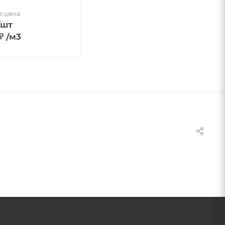
я цена
/шт
₽
/м3