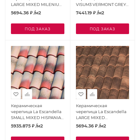
LARGE MIXED MILENIUM;
VISUM3 VERMONT GREY;
TGMI
TWGV
5694.36
₽
/м2
7441.19
₽
/м2
ПОД ЗАКАЗ
ПОД ЗАКАЗ
Керамическая
Керамическая
черепица La Escandella
черепица La Escandella
SMALL MIXED HISPANIA;
LARGE MIXED
TPH
LUCENTUM; TGL
5935.875
₽
/м2
5694.36
₽
/м2